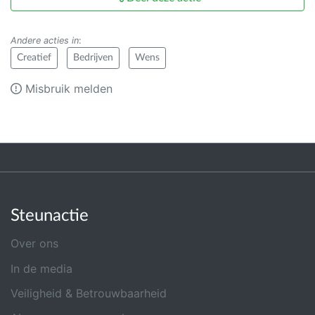
Andere acties in
:
Creatief
Bedrijven
Wens
Misbruik melden
Steunactie
Over ons
In de media
Veiligheid & Betrouwbaarheid