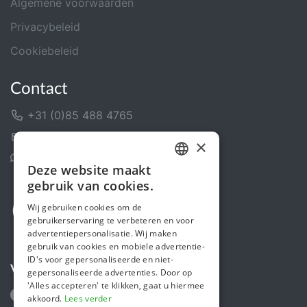
Algemene voorwaarden
Privacybeleid
Cookiebeleid
Contact
+31 (0)85 488 4765
Contactformulier
×
Helpcentrum
Deze website maakt
DUTCH
gebruik van cookies.
FRENCH
Wij gebruiken cookies om de
gebruikerservaring te verbeteren en voor
ENGLISH
advertentiepersonalisatie. Wij maken
gebruik van cookies en mobiele advertentie-
ID's voor gepersonaliseerde en niet-
Volg ons
gepersonaliseerde advertenties. Door op
'Alles accepteren' te klikken, gaat u hiermee
akkoord.
Lees verder