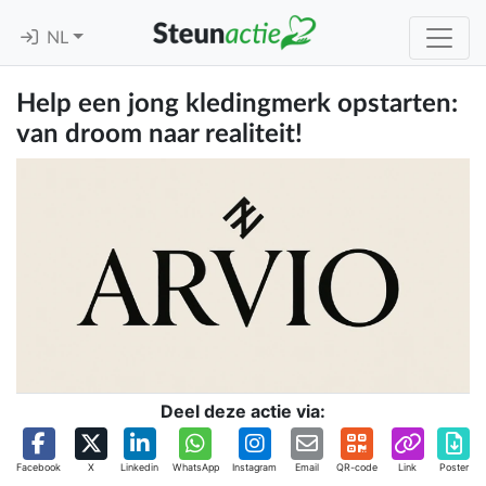
NL
Help een jong kledingmerk opstarten:
van droom naar realiteit!
Deel deze actie via:
Facebook
X
Linkedin
WhatsApp
Instagram
Email
QR-code
Link
Poster