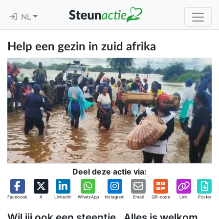
NL
Help een gezin in zuid afrika
Deel deze actie via:
Facebook
X
Linkedin
WhatsApp
Instagram
Email
QR-code
Link
Poster
Wil jij ook een steentje . Alles is welkom