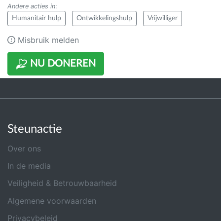
Andere acties in
:
Humanitair hulp
Ontwikkelingshulp
Vrijwilliger
Misbruik melden
NU DONEREN
Steunactie
Over ons
In de media
Veiligheid & Betrouwbaarheid
Algemene voorwaarden
Privacybeleid