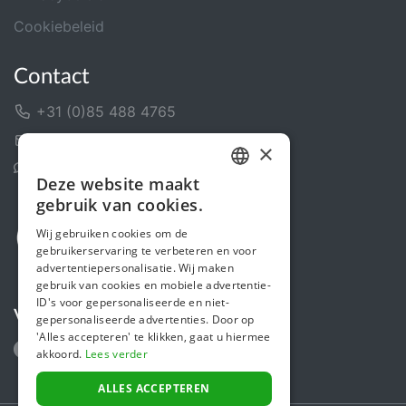
Cookiebeleid
Contact
+31 (0)85 488 4765
Contactformulier
×
Helpcentrum
Deze website maakt
DUTCH
gebruik van cookies.
FRENCH
Wij gebruiken cookies om de
gebruikerservaring te verbeteren en voor
ENGLISH
advertentiepersonalisatie. Wij maken
gebruik van cookies en mobiele advertentie-
ID's voor gepersonaliseerde en niet-
Volg ons
gepersonaliseerde advertenties. Door op
'Alles accepteren' te klikken, gaat u hiermee
akkoord.
Lees verder
ALLES ACCEPTEREN