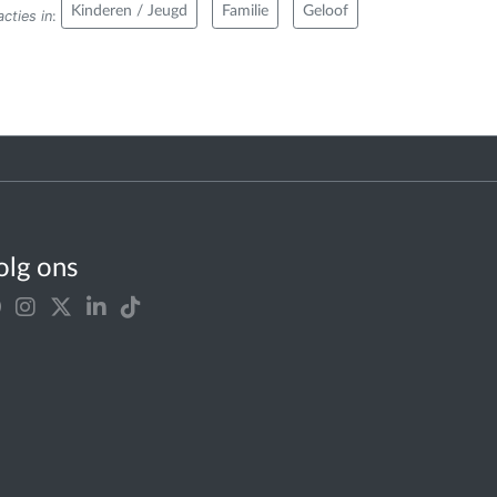
Kinderen / Jeugd
Familie
Geloof
cties in
:
olg ons