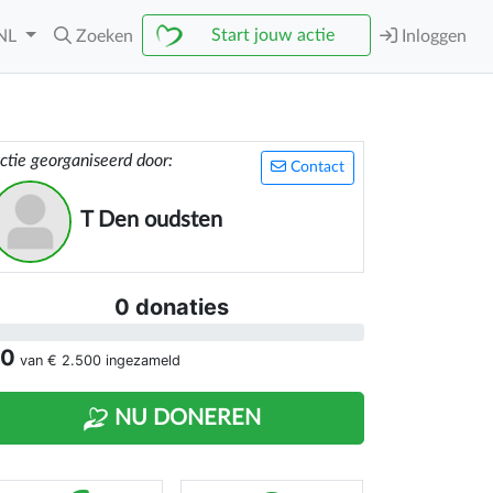
Start jouw actie
NL
Zoeken
Inloggen
ctie georganiseerd door:
Contact
T Den oudsten
0 donaties
 0
van
€ 2.500
ingezameld
NU DONEREN