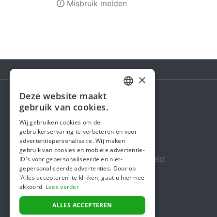
Misbruik melden
×
Deze website maakt
DUTCH
gebruik van cookies.
Steunactie
FRENCH
Wij gebruiken cookies om de
Over ons
gebruikerservaring te verbeteren en voor
ENGLISH
advertentiepersonalisatie. Wij maken
In de media
gebruik van cookies en mobiele advertentie-
Veiligheid & Betrouwbaarheid
ID's voor gepersonaliseerde en niet-
gepersonaliseerde advertenties. Door op
Algemene voorwaarden
'Alles accepteren' te klikken, gaat u hiermee
akkoord.
Lees verder
Privacybeleid
Cookiebeleid
ALLES ACCEPTEREN