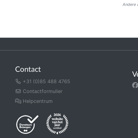
Andere a
Contact
V
+31 (0)85 488 4765
Contactformulier
Helpcentrum