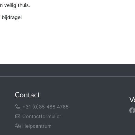
 veilig thuis.
 bijdrage!
Contact
V
+31 (0)85 488 4765
Contactformulier
Helpcentrum