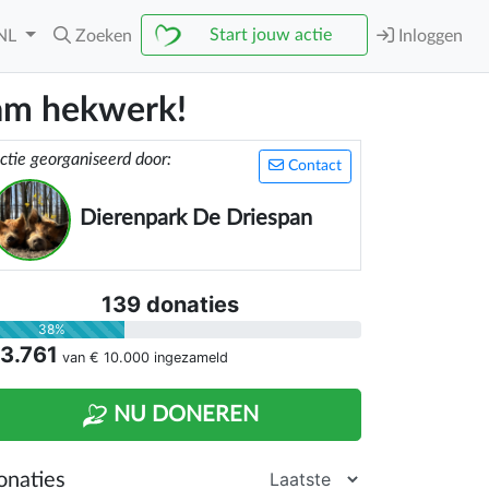
Start jouw actie
NL
Zoeken
Inloggen
aam hekwerk!
ctie georganiseerd door:
Contact
Dierenpark De Driespan
139 donaties
38%
 3.761
van
€ 10.000
ingezameld
NU DONEREN
onaties