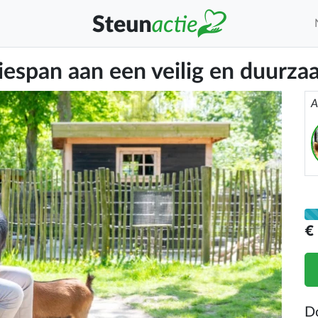
iespan aan een veilig en duurz
A
€
D