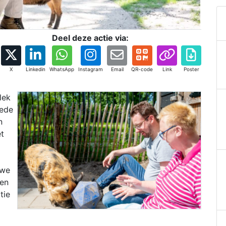
Deel deze actie via:
X
Linkedin
WhatsApp
Instagram
Email
QR-code
Link
Poster
lek
tede
n
et
uwe
ren
tie