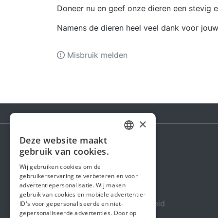
Doneer nu en geef onze dieren een stevig en
Namens de dieren heel veel dank voor jouw
Misbruik melden
×
Deze website maakt
DUTCH
gebruik van cookies.
Steunactie
FRENCH
Wij gebruiken cookies om de
Over ons
gebruikerservaring te verbeteren en voor
ENGLISH
advertentiepersonalisatie. Wij maken
In de media
gebruik van cookies en mobiele advertentie-
Veiligheid & Betrouwbaarheid
ID's voor gepersonaliseerde en niet-
gepersonaliseerde advertenties. Door op