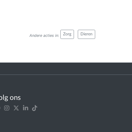
Zorg
Dieren
Andere acties in
:
olg ons