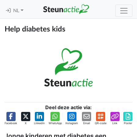
NL
Help diabetes kids
Deel deze actie via:
Facebook
X
Linkedin
WhatsApp
Instagram
Email
QR-code
Link
Poster
Jonge kinderen met diabetes een