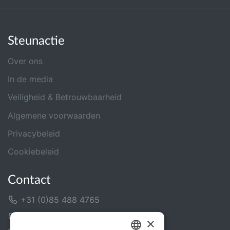
Steunactie
Over ons
In de media
Veiligheid & Betrouwbaarheid
Algemene voorwaarden
Privacybeleid
Cookiebeleid
Contact
+31 (0)85 488 4765
Contactformulier
×