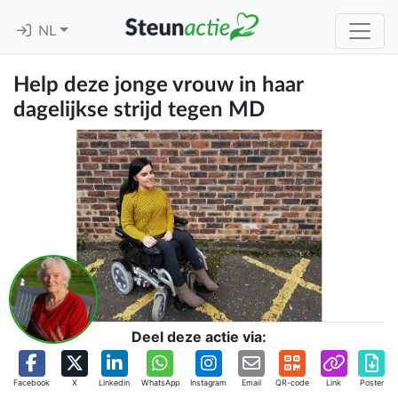
NL
Help deze jonge vrouw in haar
dagelijkse strijd tegen MD
Deel deze actie via:
Facebook
X
Linkedin
WhatsApp
Instagram
Email
QR-code
Link
Poster