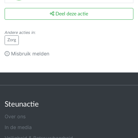
Deel deze actie
Andere acties in
:
Zorg
Misbruik melden
Steunactie
Over ons
In de media