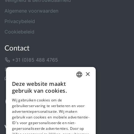
Veiligheid & Betrouwbaarheid
Algemene voorwaarden
Privacybeleid
Cookiebeleid
Contact
+31 (0)85 488 4765
Contactformulier
×
Helpcentrum
Deze website maakt
DUTCH
gebruik van cookies.
FRENCH
Wij gebruiken cookies om de
gebruikerservaring te verbeteren en voor
ENGLISH
advertentiepersonalisatie. Wij maken
gebruik van cookies en mobiele advertentie-
ID's voor gepersonaliseerde en niet-
Volg ons
gepersonaliseerde advertenties. Door op