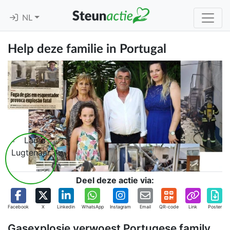
NL
Help deze familie in Portugal
Deel deze actie via:
Facebook
X
Linkedin
WhatsApp
Instagram
Email
QR-code
Link
Poster
Gasexplosie verwoest Portugese family.