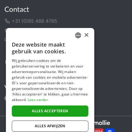
Contact
+31 (0)85 488 4765
Contactformulier
×
Helpcentrum
Deze website maakt
DUTCH
gebruik van cookies.
FRENCH
Wij gebruiken cookies om de
gebruikerservaring te verbeteren en voor
ENGLISH
advertentiepersonalisatie. Wij maken
gebruik van cookies en mobiele advertentie-
ID's voor gepersonaliseerde en niet-
Volg ons
gepersonaliseerde advertenties. Door op
'Alles accepteren' te klikken, gaat u hiermee
akkoord.
Lees verder
ALLES ACCEPTEREN
Secure payments powered by
ALLES AFWIJZEN