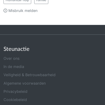
Humanitair hulp
Familie
Misbruik melden
Steunactie
Over ons
In de media
Veiligheid & Betrouwbaarheid
Algemene voorwaarden
Privacybeleid
Cookiebeleid