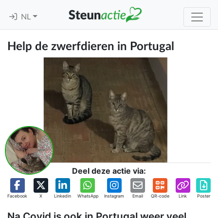
NL
Help de zwerfdieren in Portugal
Deel deze actie via:
Facebook
X
Linkedin
WhatsApp
Instagram
Email
QR-code
Link
Poster
Na Covid is ook in Portugal weer veel