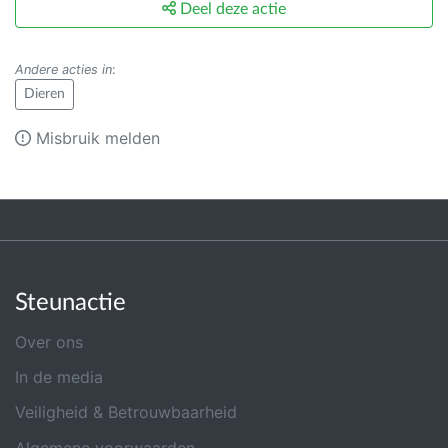
Deel deze actie
Andere acties in
:
Dieren
Misbruik melden
Steunactie
Over ons
In de media
Veiligheid & Betrouwbaarheid
Algemene voorwaarden