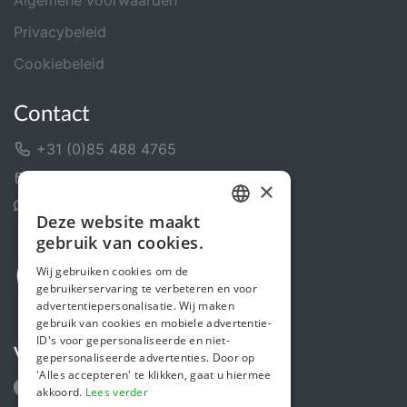
Privacybeleid
Cookiebeleid
Contact
+31 (0)85 488 4765
Contactformulier
×
Helpcentrum
Deze website maakt
DUTCH
gebruik van cookies.
FRENCH
Wij gebruiken cookies om de
gebruikerservaring te verbeteren en voor
ENGLISH
advertentiepersonalisatie. Wij maken
gebruik van cookies en mobiele advertentie-
ID's voor gepersonaliseerde en niet-
Volg ons
gepersonaliseerde advertenties. Door op
'Alles accepteren' te klikken, gaat u hiermee
akkoord.
Lees verder