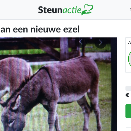
aan een nieuwe ezel
A
€