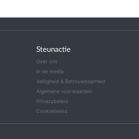
Steunactie
Over ons
In de media
Veiligheid & Betrouwbaarheid
Algemene voorwaarden
Privacybeleid
Cookiebeleid