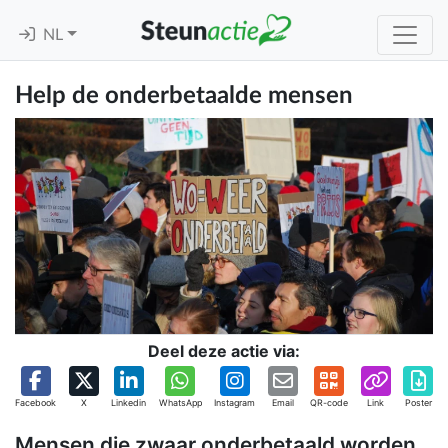
NL
Help de onderbetaalde mensen
Deel deze actie via:
Facebook
X
Linkedin
WhatsApp
Instagram
Email
QR-code
Link
Poster
Mensen die zwaar onderbetaald worden