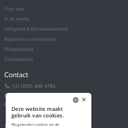
Over ons
In de media
Veiligheid & Betrouwbaarheid
Algemene voorwaarden
Privacybeleid
Cookiebeleid
Contact
+31 (0)85 488 4765
Contactformulier
×
Helpcentrum
Deze website maakt
DUTCH
gebruik van cookies.
FRENCH
Wij gebruiken cookies om de