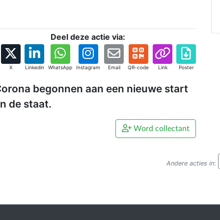
Deel deze actie via:
X
Linkedin
WhatsApp
Instagram
Email
QR-code
Link
Poster
e Corona begonnen aan een nieuwe start
n de staat.
Word collectant
Andere acties in
: