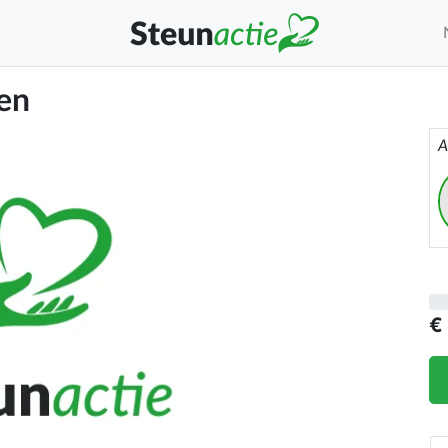
en
A
€