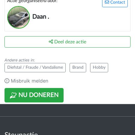
Actie georganiseerd door:
Contact
Daan .
Deel deze actie
Andere acties in
:
Diefstal / Fraude / Vandalisme
Brand
Hobby
Misbruik melden
NU DONEREN