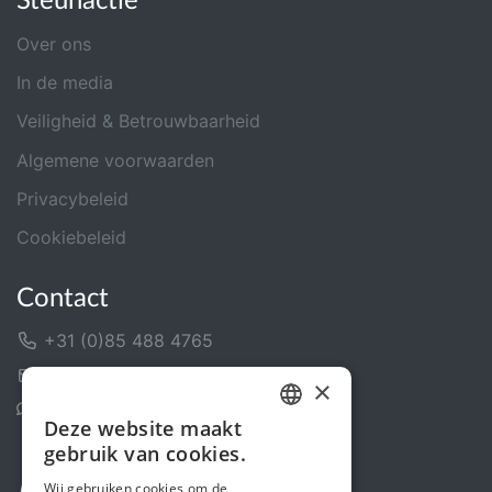
Steunactie
Over ons
In de media
Veiligheid & Betrouwbaarheid
Algemene voorwaarden
Privacybeleid
Cookiebeleid
Contact
+31 (0)85 488 4765
Contactformulier
×
Helpcentrum
Deze website maakt
DUTCH
gebruik van cookies.
FRENCH
Wij gebruiken cookies om de