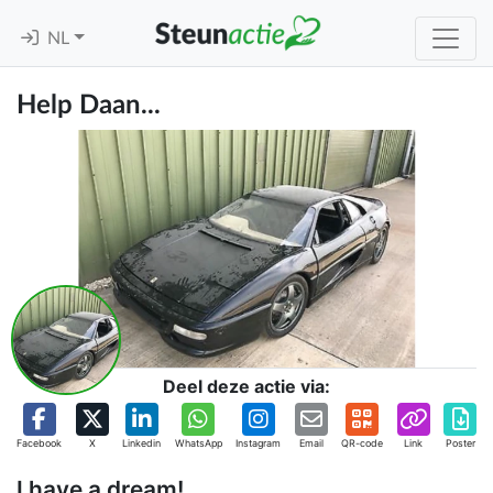
NL
Help Daan...
Deel deze actie via:
Facebook
X
Linkedin
WhatsApp
Instagram
Email
QR-code
Link
Poster
I have a dream!