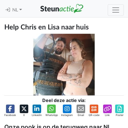
NL
Help Chris en Lisa naar huis
Deel deze actie via:
Facebook
X
Linkedin
WhatsApp
Instagram
Email
QR-code
Link
Poster
Onze pook is op de terugweg naar NL