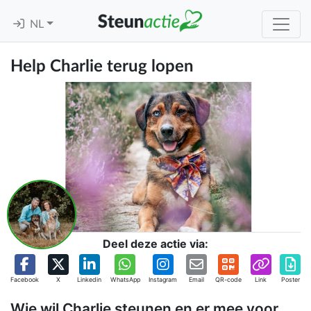
NL
Help Charlie terug lopen
Deel deze actie via:
Facebook
X
Linkedin
WhatsApp
Instagram
Email
QR-code
Link
Poster
Wie wil Charlie steunen en er mee voor