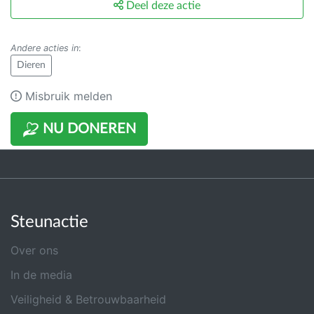
Deel deze actie
Andere acties in
:
Dieren
Misbruik melden
NU DONEREN
Steunactie
Over ons
In de media
Veiligheid & Betrouwbaarheid