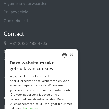
Algemene voorwaarden
Privacybeleid
Cookiebeleid
Contact
+31 (0)85 488 4765
Contactformulier
×
Helpcentrum
Deze website maakt
DUTCH
gebruik van cookies.
FRENCH
Wij gebruiken cookies om de
gebruikerservaring te verbeteren en voor
ENGLISH
advertentiepersonalisatie. Wij maken
gebruik van cookies en mobiele advertentie-
ID's voor gepersonaliseerde en niet-
Volg ons
gepersonaliseerde advertenties. Door op
'Alles accepteren' te klikken, gaat u hiermee
akkoord.
Lees verder