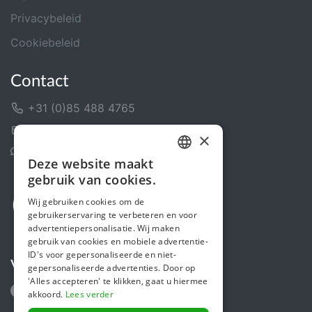
Privacybeleid
Cookiebeleid
Contact
+31 (0)85 488 4765
Contactformulier
×
Helpcentrum
Deze website maakt
DUTCH
gebruik van cookies.
FRENCH
Wij gebruiken cookies om de
gebruikerservaring te verbeteren en voor
ENGLISH
advertentiepersonalisatie. Wij maken
gebruik van cookies en mobiele advertentie-
ID's voor gepersonaliseerde en niet-
Volg ons
gepersonaliseerde advertenties. Door op
'Alles accepteren' te klikken, gaat u hiermee
akkoord.
Lees verder