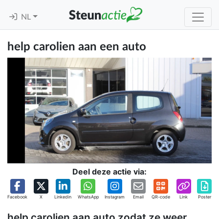
NL
help carolien aan een auto
Deel deze actie via:
Facebook
X
Linkedin
WhatsApp
Instagram
Email
QR-code
Link
Poster
help carolien aan auto zodat ze weer