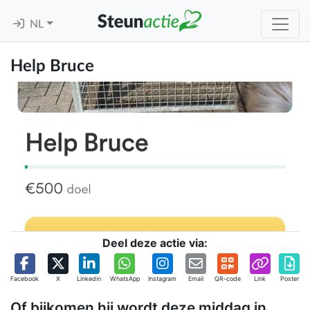
NL
Help Bruce
Deel deze actie via:
Facebook
X
Linkedin
WhatsApp
Instagram
Email
QR-code
Link
Poster
Of bijkomen hij wordt deze middag in