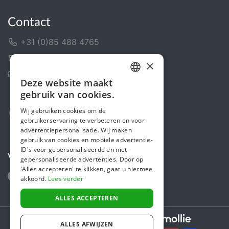
Contact
+31 (0)85 488 4765
Contactformulier
×
Helpcentrum
Deze website maakt
DUTCH
gebruik van cookies.
FRENCH
Wij gebruiken cookies om de
gebruikerservaring te verbeteren en voor
ENGLISH
advertentiepersonalisatie. Wij maken
gebruik van cookies en mobiele advertentie-
ID's voor gepersonaliseerde en niet-
Volg ons
gepersonaliseerde advertenties. Door op
'Alles accepteren' te klikken, gaat u hiermee
akkoord.
Lees verder
ALLES ACCEPTEREN
Secure payments powered by
ALLES AFWIJZEN