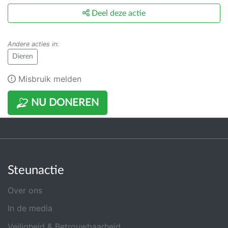
Deel deze actie
Andere acties in
:
Dieren
Misbruik melden
NU DONEREN
Steunactie
Over ons
In de media
Veiligheid & Betrouwbaarheid