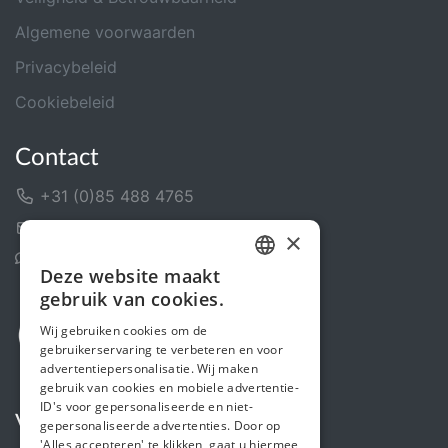
Algemene voorwaarden
Privacybeleid
Cookiebeleid
Contact
+31 (0)85 488 4765
Contactformulier
×
Helpcentrum
Deze website maakt
DUTCH
gebruik van cookies.
FRENCH
Wij gebruiken cookies om de
gebruikerservaring te verbeteren en voor
ENGLISH
advertentiepersonalisatie. Wij maken
gebruik van cookies en mobiele advertentie-
ID's voor gepersonaliseerde en niet-
Volg ons
gepersonaliseerde advertenties. Door op
'Alles accepteren' te klikken, gaat u hiermee