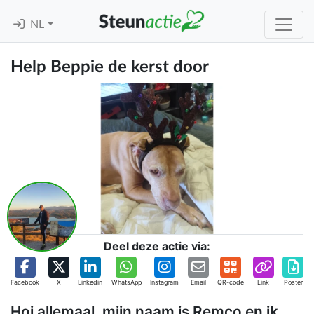
NL
Help Beppie de kerst door
Deel deze actie via:
Facebook
X
Linkedin
WhatsApp
Instagram
Email
QR-code
Link
Poster
Hoi allemaal, mijn naam is Remco en ik