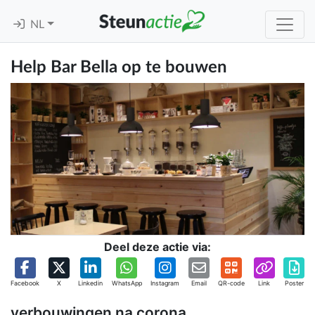
NL
Help Bar Bella op te bouwen
Deel deze actie via:
Facebook
X
Linkedin
WhatsApp
Instagram
Email
QR-code
Link
Poster
verbouwingen na corona