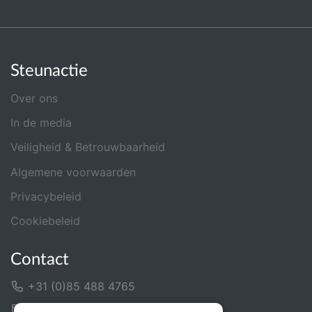
Steunactie
Over ons
In de media
Veiligheid & Betrouwbaarheid
Algemene voorwaarden
Privacybeleid
Cookiebeleid
Contact
+31 (0)85 488 4765
Contactformulier