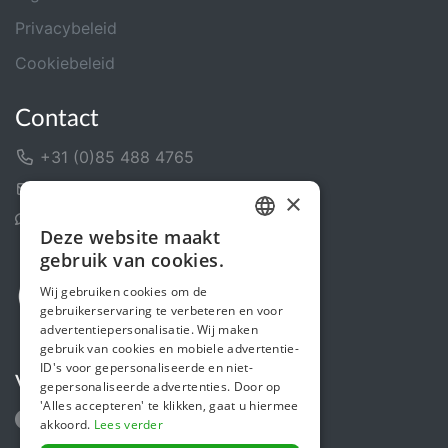
Privacybeleid
Cookiebeleid
Contact
+31 (0)85 488 4765
Contactformulier
×
Helpcentrum
Deze website maakt
DUTCH
gebruik van cookies.
FRENCH
Wij gebruiken cookies om de
gebruikerservaring te verbeteren en voor
ENGLISH
advertentiepersonalisatie. Wij maken
gebruik van cookies en mobiele advertentie-
ID's voor gepersonaliseerde en niet-
Volg ons
gepersonaliseerde advertenties. Door op
'Alles accepteren' te klikken, gaat u hiermee
akkoord.
Lees verder