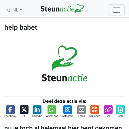
NL
help babet
Deel deze actie via:
Facebook
X
Linkedin
WhatsApp
Instagram
Email
QR-code
Link
Poster
nu je toch al helemaal hier bent gekomen