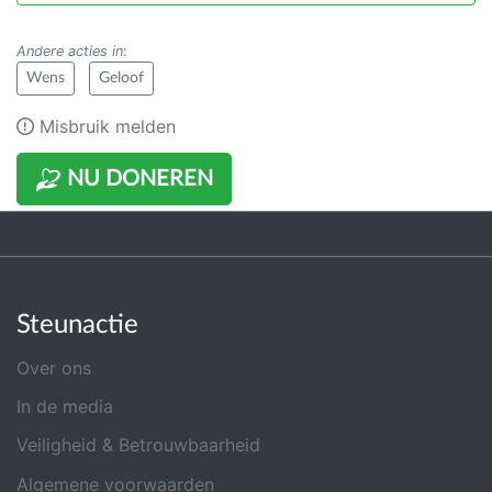
Andere acties in
:
Wens
Geloof
Misbruik melden
NU DONEREN
Steunactie
Over ons
In de media
Veiligheid & Betrouwbaarheid
Algemene voorwaarden