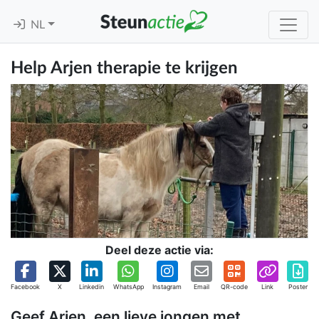
NL
Help Arjen therapie te krijgen
Deel deze actie via:
Facebook
X
Linkedin
WhatsApp
Instagram
Email
QR-code
Link
Poster
Geef Arjen, een lieve jongen met