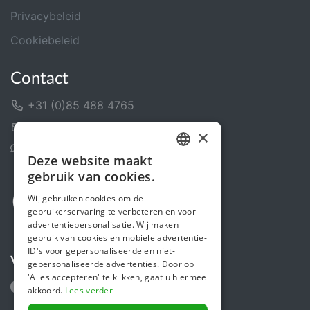
Privacybeleid
Cookiebeleid
Contact
+31 (0)85 488 4765
Contactformulier
×
Helpcentrum
Deze website maakt
DUTCH
gebruik van cookies.
FRENCH
Wij gebruiken cookies om de
gebruikerservaring te verbeteren en voor
ENGLISH
advertentiepersonalisatie. Wij maken
gebruik van cookies en mobiele advertentie-
ID's voor gepersonaliseerde en niet-
Volg ons
gepersonaliseerde advertenties. Door op
'Alles accepteren' te klikken, gaat u hiermee
akkoord.
Lees verder