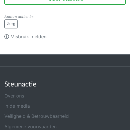
Andere acties in
:
Zorg
Misbruik melden
Steunactie
Over ons
In de media
Veiligheid & Betrouwbaarheid
Algemene voorwaarden