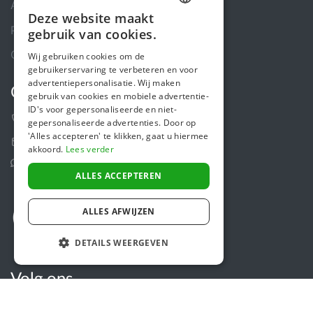
Algemene voorwaarden
Deze website maakt
DUTCH
Privacybeleid
gebruik van cookies.
FRENCH
Cookiebeleid
Wij gebruiken cookies om de
gebruikerservaring te verbeteren en voor
ENGLISH
advertentiepersonalisatie. Wij maken
Contact
gebruik van cookies en mobiele advertentie-
ID's voor gepersonaliseerde en niet-
+31 (0)85 488 4765
gepersonaliseerde advertenties. Door op
'Alles accepteren' te klikken, gaat u hiermee
Contactformulier
akkoord.
Lees verder
Helpcentrum
ALLES ACCEPTEREN
ALLES AFWIJZEN
DETAILS WEERGEVEN
Volg ons