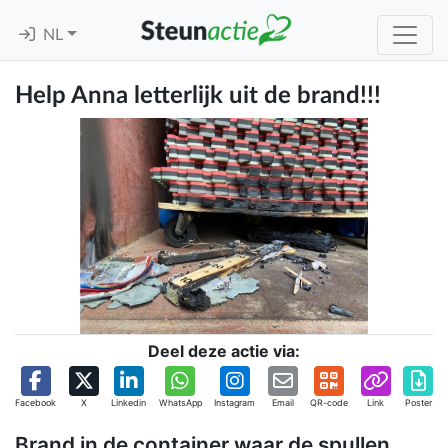
NL
Help Anna letterlijk uit de brand!!!
Deel deze actie via:
Facebook
X
Linkedin
WhatsApp
Instagram
Email
QR-code
Link
Poster
Brand in de container waar de spullen