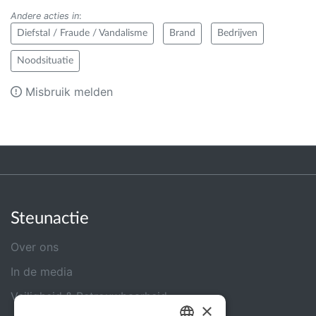
Andere acties in
:
Diefstal / Fraude / Vandalisme
Brand
Bedrijven
Noodsituatie
Misbruik melden
Steunactie
Over ons
In de media
Veiligheid & Betrouwbaarheid
×