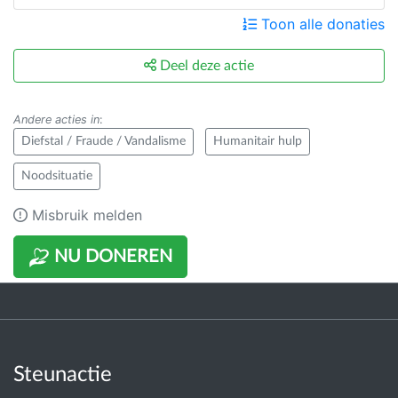
Toon alle donaties
Deel deze actie
Andere acties in
:
Diefstal / Fraude / Vandalisme
Humanitair hulp
Noodsituatie
Misbruik melden
NU DONEREN
Steunactie