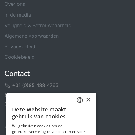
Over ons
In de media
Veiligheid & Betrouwbaarheid
Algemene voorwaarden
Privacybeleid
Cookiebeleid
Contact
+31 (0)85 488 4765
Contactformulier
×
Helpcentrum
Deze website maakt
DUTCH
gebruik van cookies.
FRENCH
Wij gebruiken cookies om de
gebruikerservaring te verbeteren en voor
ENGLISH