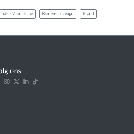
raude / Vandalisme
Kinderen / Jeugd
Brand
olg ons