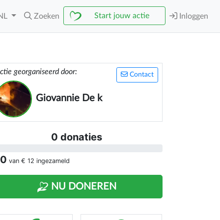
Start jouw actie
NL
Zoeken
Inloggen
ctie georganiseerd door:
Contact
Giovannie De k
0 donaties
 0
van
€ 12
ingezameld
NU DONEREN