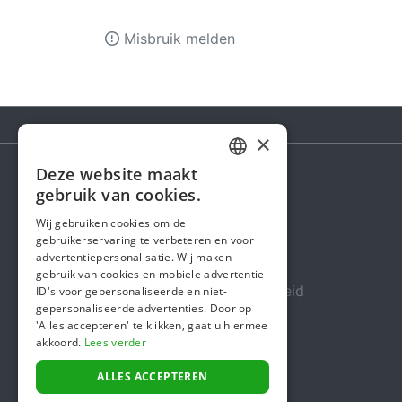
Misbruik melden
×
Deze website maakt
DUTCH
gebruik van cookies.
Steunactie
FRENCH
Wij gebruiken cookies om de
Over ons
gebruikerservaring te verbeteren en voor
ENGLISH
advertentiepersonalisatie. Wij maken
In de media
gebruik van cookies en mobiele advertentie-
Veiligheid & Betrouwbaarheid
ID's voor gepersonaliseerde en niet-
gepersonaliseerde advertenties. Door op
Algemene voorwaarden
'Alles accepteren' te klikken, gaat u hiermee
akkoord.
Lees verder
Privacybeleid
Cookiebeleid
ALLES ACCEPTEREN