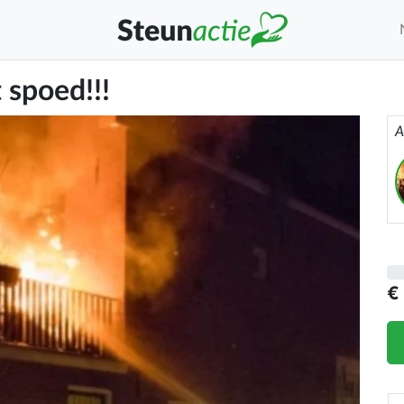
 spoed!!!
A
€