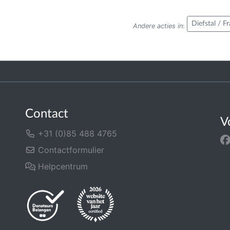
Diefstal / F
Andere acties in
:
Contact
V
+31 (0)85 488 4765
Contactformulier
Helpcentrum