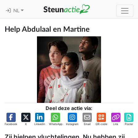
NL
Help Abdulaal en Martine
Deel deze actie via:
Facebook
X
Linkedin
WhatsApp
Instagram
Email
QR-code
Link
Poster
Zij hielpen vluchtelingen. Nu hebben zij