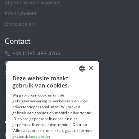
Algemene voorwaarden
Privacybeleid
Cookiebeleid
Contact
+31 (0)85 488 4765
Contactformulier
×
Helpcentrum
Deze website maakt
DUTCH
gebruik van cookies.
FRENCH
Wij gebruiken cookies om de
gebruikerservaring te verbeteren en voor
ENGLISH
advertentiepersonalisatie. Wij maken
gebruik van cookies en mobiele advertentie-
ID's voor gepersonaliseerde en niet-
Volg ons
gepersonaliseerde advertenties. Door op
'Alles accepteren' te klikken, gaat u hiermee
akkoord.
Lees verder