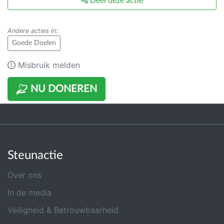
Deel deze actie
Andere acties in
:
Goede Doelen
Misbruik melden
NU DONEREN
Steunactie
Over ons
In de media
Veiligheid & Betrouwbaarheid