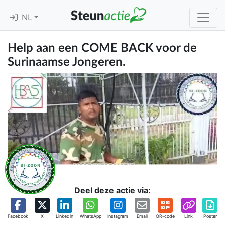
NL
Help aan een COME BACK voor de
Surinaamse Jongeren.
Deel deze actie via:
Facebook
X
Linkedin
WhatsApp
Instagram
Email
QR-code
Link
Poster