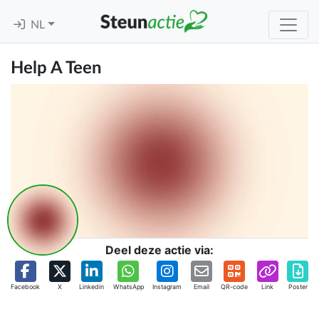
NL
Help A Teen
Deel deze actie via:
Facebook
X
Linkedin
WhatsApp
Instagram
Email
QR-code
Link
Poster