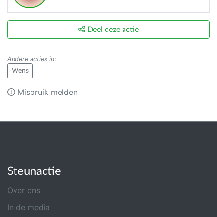
Deel deze actie
Andere acties in
:
Wens
Misbruik melden
Steunactie
Over ons
In de media