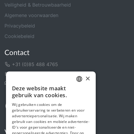
Veiligheid & Betrouwbaarheid
Algemene voorwaarden
Privacybeleid
Cookiebeleid
Contact
+31 (0)85 488 4765
Contactformulier
×
Helpcentrum
Deze website maakt
DUTCH
gebruik van cookies.
FRENCH
Wij gebruiken cookies om de
gebruikerservaring te verbeteren en voor
ENGLISH
advertentiepersonalisatie. Wij maken
gebruik van cookies en mobiele advertentie-
ID's voor gepersonaliseerde en niet-
Volg ons
gepersonaliseerde advertenties. Door op