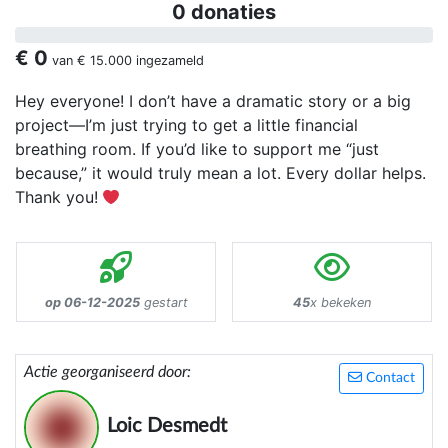
0 donaties
€ 0
van
€ 15.000
ingezameld
Hey everyone! I don’t have a dramatic story or a big
project—I’m just trying to get a little financial
breathing room. If you’d like to support me “just
because,” it would truly mean a lot. Every dollar helps.
Thank you!
op 06-12-2025
gestart
45
x bekeken
Actie georganiseerd door:
Contact
Loic Desmedt