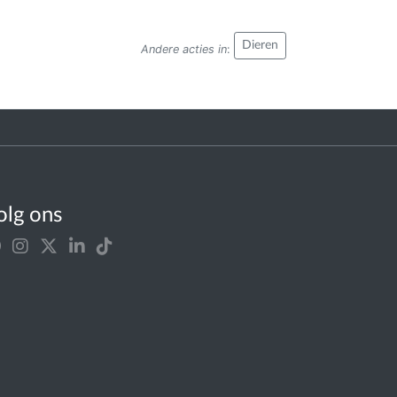
Dieren
Andere acties in
:
olg ons