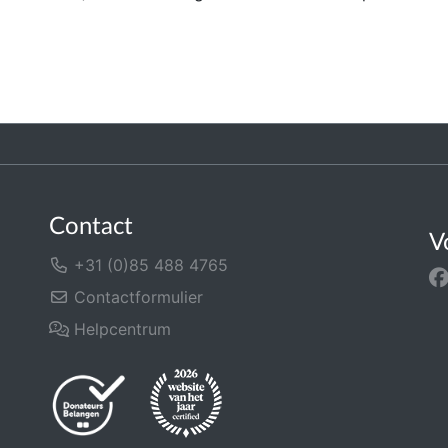
Contact
V
+31 (0)85 488 4765
Contactformulier
Helpcentrum