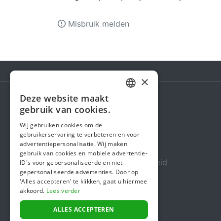
Misbruik melden
×
Deze website maakt
DUTCH
gebruik van cookies.
Steunactie
FRENCH
Wij gebruiken cookies om de
Over ons
gebruikerservaring te verbeteren en voor
ENGLISH
advertentiepersonalisatie. Wij maken
In de media
gebruik van cookies en mobiele advertentie-
Veiligheid & Betrouwbaarheid
ID's voor gepersonaliseerde en niet-
gepersonaliseerde advertenties. Door op
Algemene voorwaarden
'Alles accepteren' te klikken, gaat u hiermee
akkoord.
Lees verder
Privacybeleid
Cookiebeleid
ALLES ACCEPTEREN