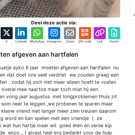
Deel deze actie via:
X
Linkedin
WhatsApp
Instagram
Email
QR-code
Link
Poster
en afgeven aan hartfalen
atje ayko 6 jaar moeten afgeven aan hartfalen nu
rd en dat doet ons veel verdriet we zouden graag een
en zodat hij zich niet meer alleen hoeft te voelen
overal mee naartoe maar toch mist hij een
an vorig jaar augustus met longproblemen thuis zit
'n som neer te leggen ,we proberen te sparen maar
 kleine vriend niet langer meer zien treuren daarom
kig word en kan spelen met een vriendje ( ze
s wat hun hartje maar wil goed eten en verse kip
fde enzo… ) alvast heel erg bedankt voor de hulp