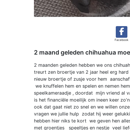
Facebook
2 maand geleden chihuahua moet
2 maanden geleden hebben we ons chihuahu
treurt zen broertje van 2 jaar heel erg ha
nieuw broertje of zusje voor hem aanschaff
we knuffelen hem en spelen en nemen hem 
speelkameraadje , doordat mijn vriend al v
is het financiële moeilijk om ineen keer zo
ook dat gaat niet zo snel en we willen onze
vragen we jullie hulp zodat hij weer geluk
hebben hier niks te kort we geven hen alle
met groentjes speeltjes en nestje veel lie