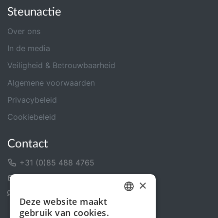
Steunactie
Over ons
In de media
Veiligheid & Betrouwbaarheid
Algemene voorwaarden
Privacybeleid
Cookiebeleid
Contact
+31 (0)85 488 4765
Contactformulier
×
Helpcentrum
Deze website maakt
DUTCH
gebruik van cookies.