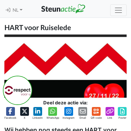
NL
HART voor Ruiselede
Deel deze actie via:
Facebook
X
Linkedin
WhatsApp
Instagram
Email
QR-code
Link
Poster
Wij hebben nog steeds een HART voor