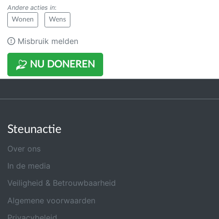
Andere acties in
:
Wonen
Wens
Misbruik melden
NU DONEREN
Steunactie
Over ons
In de media
Veiligheid & Betrouwbaarheid
Algemene voorwaarden
Privacybeleid