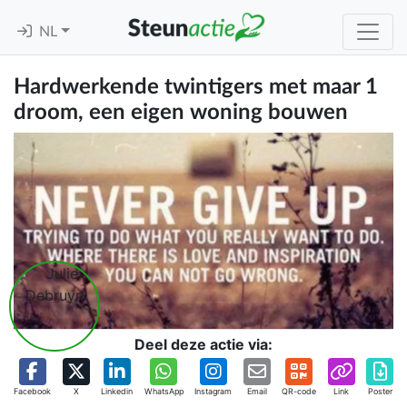
NL
Hardwerkende twintigers met maar 1
droom, een eigen woning bouwen
Deel deze actie via:
Facebook
X
Linkedin
WhatsApp
Instagram
Email
QR-code
Link
Poster