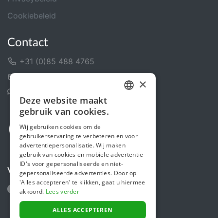
Cookiebeleid
Contact
+31 (0)85 488 4765
Contactformulier
×
Helpcentrum
Deze website maakt
DUTCH
gebruik van cookies.
FRENCH
Wij gebruiken cookies om de
gebruikerservaring te verbeteren en voor
ENGLISH
advertentiepersonalisatie. Wij maken
gebruik van cookies en mobiele advertentie-
ID's voor gepersonaliseerde en niet-
Volg ons
gepersonaliseerde advertenties. Door op
'Alles accepteren' te klikken, gaat u hiermee
akkoord.
Lees verder
ALLES ACCEPTEREN