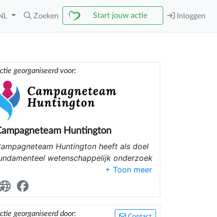
Start jouw actie
NL
Zoeken
Inloggen
ctie georganiseerd voor:
Campagneteam Huntington
ampagneteam Huntington heeft als doel
undamenteel wetenschappelijk onderzoek
e financieren dat tot een genezende
herapie voor de ziekte van Huntington
oet leiden.
e vergroten de bekendheid van de
ctie georganiseerd door:
Contact