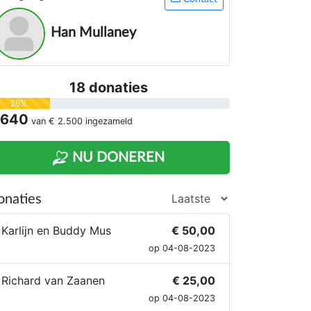
Iekte van Huntington en proberen
oldoende fondsen te werven aan de hand
Han Mullaney
an een landelijke campagne
doodgezwegen.nl
). Alle opbrengsten
iervan gaan naar onderzoek.
18 donaties
26%
 640
van
€ 2.500
ingezameld
NU DONEREN
onaties
Karlijn en Buddy Mus
€ 50,00
op 04-08-2023
Richard van Zaanen
€ 25,00
op 04-08-2023