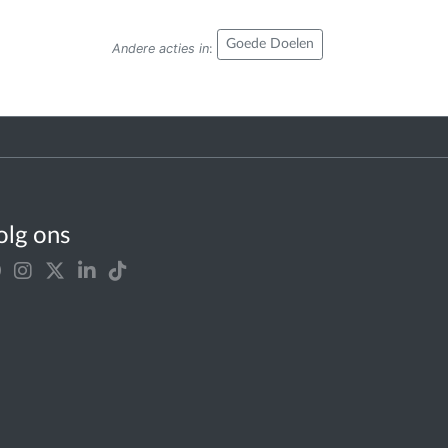
Goede Doelen
Andere acties in
:
olg ons