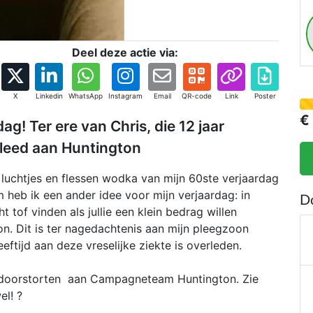
Z
v
v
Deel deze actie via:
(
h
X
Linkedin
WhatsApp
Instagram
Email
QR-code
Link
Poster
€
g! Ter ere van Chris, die 12 jaar
erleed aan Huntington
 luchtjes en flessen wodka van mijn 60ste verjaardag
 heb ik een ander idee voor mijn verjaardag: in
D
t tof vinden als jullie een klein bedrag willen
. Dit is ter nagedachtenis aan mijn pleegzoon
eeftijd aan deze vreselijke ziekte is overleden.
it doorstorten aan Campagneteam Huntington. Zie
l! ?