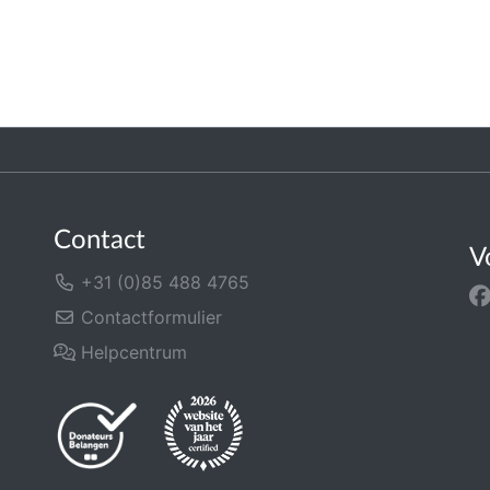
Contact
V
+31 (0)85 488 4765
Contactformulier
Helpcentrum