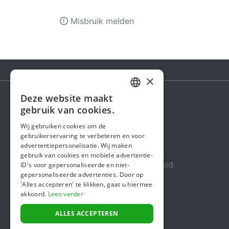
Misbruik melden
×
Deze website maakt
DUTCH
gebruik van cookies.
Steunactie
FRENCH
Wij gebruiken cookies om de
Over ons
gebruikerservaring te verbeteren en voor
ENGLISH
advertentiepersonalisatie. Wij maken
In de media
gebruik van cookies en mobiele advertentie-
Veiligheid & Betrouwbaarheid
ID's voor gepersonaliseerde en niet-
gepersonaliseerde advertenties. Door op
Algemene voorwaarden
'Alles accepteren' te klikken, gaat u hiermee
akkoord.
Lees verder
Privacybeleid
Cookiebeleid
ALLES ACCEPTEREN