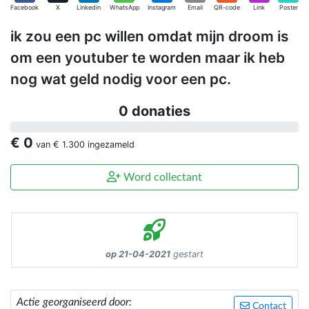
Facebook
X
Linkedin
WhatsApp
Instagram
Email
QR-code
Link
Poster
ik zou een pc willen omdat mijn droom is
om een youtuber te worden maar ik heb
nog wat geld nodig voor een pc.
0 donaties
€ 0
van
€ 1.300
ingezameld
Word collectant
op 21-04-2021
gestart
Actie georganiseerd door:
Contact