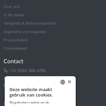
Over ons
In de media
Veiligheid & Betrouwbaarheid
Algemene voorwaarden
Privacybeleid
Cookiebeleid
Contact
+31 (0)85 488 4765
Contactformulier
×
Helpcentrum
Deze website maakt
DUTCH
gebruik van cookies.
FRENCH
Wij gebruiken cookies om de