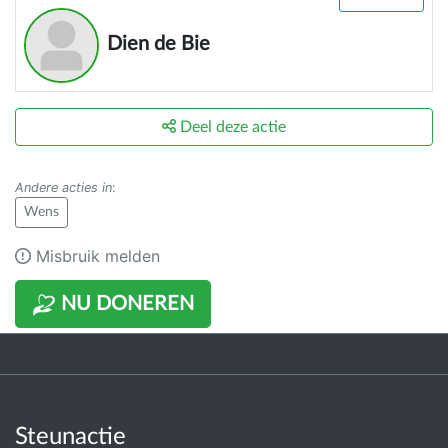
Dien de Bie
Deel deze actie
Andere acties in
:
Wens
Misbruik melden
NU DONEREN
Steunactie