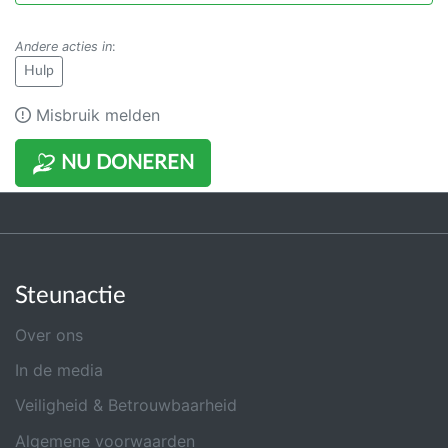
Andere acties in
:
Hulp
Misbruik melden
NU DONEREN
Steunactie
Over ons
In de media
Veiligheid & Betrouwbaarheid
Algemene voorwaarden