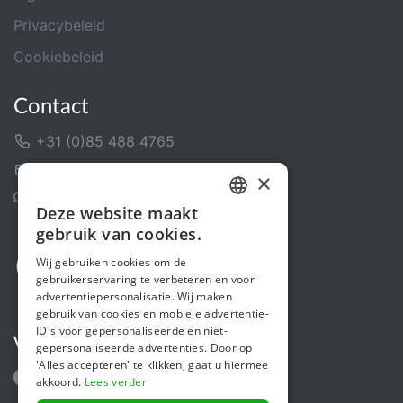
Privacybeleid
Cookiebeleid
Contact
+31 (0)85 488 4765
Contactformulier
×
Helpcentrum
Deze website maakt
DUTCH
gebruik van cookies.
FRENCH
Wij gebruiken cookies om de
gebruikerservaring te verbeteren en voor
ENGLISH
advertentiepersonalisatie. Wij maken
gebruik van cookies en mobiele advertentie-
ID's voor gepersonaliseerde en niet-
Volg ons
gepersonaliseerde advertenties. Door op
'Alles accepteren' te klikken, gaat u hiermee
akkoord.
Lees verder