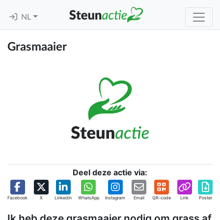
NL
Grasmaaier
Deel deze actie via:
Facebook
X
Linkedin
WhatsApp
Instagram
Email
QR-code
Link
Poster
Ik heb deze grasmaaier nodig om grass af