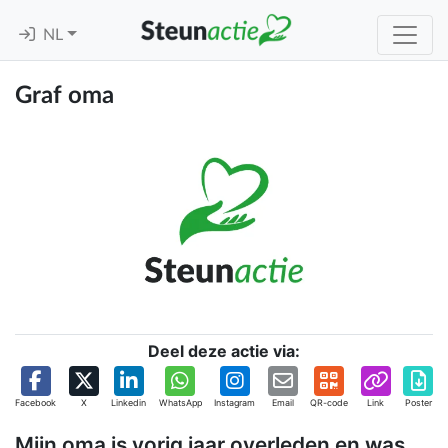
NL
Graf oma
Deel deze actie via:
Facebook
X
Linkedin
WhatsApp
Instagram
Email
QR-code
Link
Poster
Mijn oma is vorig jaar overleden en was