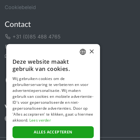
Cookiebeleid
Contact
+31 (0)85 488 4765
Contactformulier
×
Helpcentrum
Deze website maakt
DUTCH
gebruik van cookies.
FRENCH
Wij gebruiken cookies om de
gebruikerservaring te verbeteren en voor
ENGLISH
advertentiepersonalisatie. Wij maken
gebruik van cookies en mobiele advertentie-
ID's voor gepersonaliseerde en niet-
Volg ons
gepersonaliseerde advertenties. Door op
'Alles accepteren' te klikken, gaat u hiermee
akkoord.
Lees verder
ALLES ACCEPTEREN