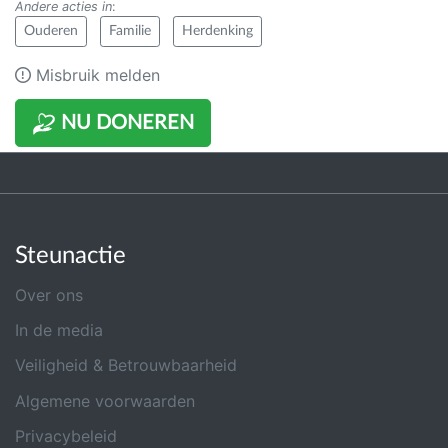
Andere acties in
:
Ouderen
Familie
Herdenking
Misbruik melden
NU DONEREN
Steunactie
Over ons
In de media
Veiligheid & Betrouwbaarheid
Algemene voorwaarden
Privacybeleid