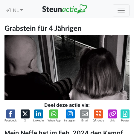
NL
Grabstein für 4 Jährigen
Deel deze actie via:
Facebook
X
Linkedin
WhatsApp
Instagram
Email
QR-code
Link
Poster
Mein Neffe hat im Feb. 2024 den Kampf