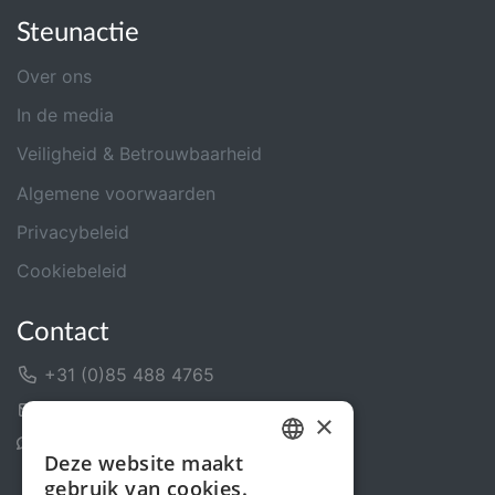
Steunactie
Over ons
In de media
Veiligheid & Betrouwbaarheid
Algemene voorwaarden
Privacybeleid
Cookiebeleid
Contact
+31 (0)85 488 4765
Contactformulier
×
Helpcentrum
Deze website maakt
DUTCH
gebruik van cookies.