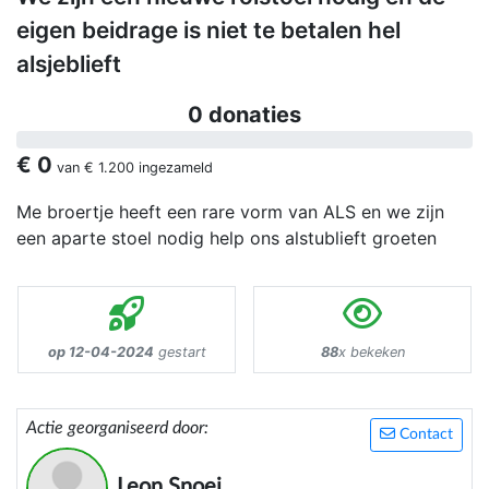
eigen beidrage is niet te betalen hel
alsjeblieft
0 donaties
€ 0
van
€ 1.200
ingezameld
Me broertje heeft een rare vorm van ALS en we zijn
een aparte stoel nodig help ons alstublieft groeten
op 12-04-2024
gestart
88
x bekeken
Actie georganiseerd door:
Contact
Leon Snoei