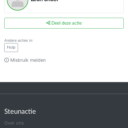
Deel deze actie
Andere acties in
:
Hulp
Misbruik melden
Steunactie
Over ons