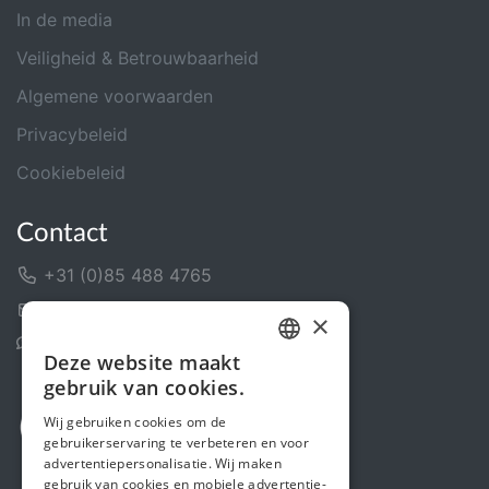
In de media
Veiligheid & Betrouwbaarheid
Algemene voorwaarden
Privacybeleid
Cookiebeleid
Contact
+31 (0)85 488 4765
Contactformulier
×
Helpcentrum
Deze website maakt
DUTCH
gebruik van cookies.
FRENCH
Wij gebruiken cookies om de
gebruikerservaring te verbeteren en voor
ENGLISH
advertentiepersonalisatie. Wij maken
gebruik van cookies en mobiele advertentie-