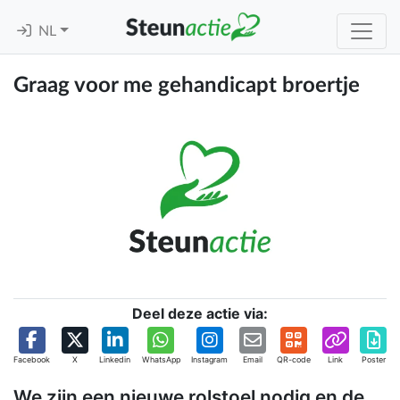
NL
Graag voor me gehandicapt broertje
Deel deze actie via:
Facebook
X
Linkedin
WhatsApp
Instagram
Email
QR-code
Link
Poster
We zijn een nieuwe rolstoel nodig en de