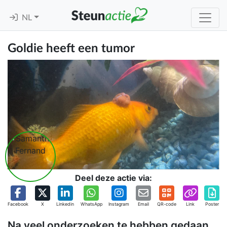
NL
Goldie heeft een tumor
Deel deze actie via:
Facebook
X
Linkedin
WhatsApp
Instagram
Email
QR-code
Link
Poster
Na veel onderzoeken te hebben gedaan,