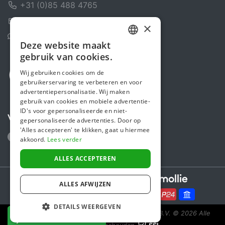
+31 (0)85 488 4765
Contactformulier
×
Helpcentrum
Deze website maakt
DUTCH
gebruik van cookies.
FRENCH
Wij gebruiken cookies om de
gebruikerservaring te verbeteren en voor
ENGLISH
advertentiepersonalisatie. Wij maken
gebruik van cookies en mobiele advertentie-
ID's voor gepersonaliseerde en niet-
Volg ons
gepersonaliseerde advertenties. Door op
'Alles accepteren' te klikken, gaat u hiermee
akkoord.
Lees verder
ALLES ACCEPTEREN
Secure payments powered by
ALLES AFWIJZEN
DETAILS WEERGEVEN
Steunactie is een initiatief van Sponsor Europe B.V.
© 2026 Alle
NU DONEREN