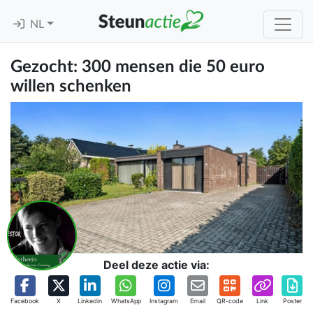
NL
Gezocht: 300 mensen die 50 euro
willen schenken
Deel deze actie via:
Facebook
X
Linkedin
WhatsApp
Instagram
Email
QR-code
Link
Poster