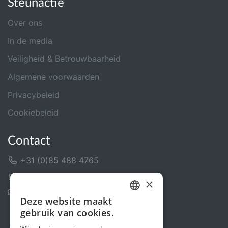
Steunactie
Over ons
In de media
Veiligheid & Betrouwbaarheid
Algemene voorwaarden
Privacybeleid
Cookiebeleid
Contact
+31 (0)85 488 4765
Contactformulier
×
Helpcentrum
Deze website maakt
DUTCH
gebruik van cookies.
FRENCH