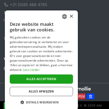
+31 (0)85 488 4765
Contactformulier
×
Helpcentrum
Deze website maakt
DUTCH
gebruik van cookies.
FRENCH
Wij gebruiken cookies om de
gebruikerservaring te verbeteren en voor
ENGLISH
advertentiepersonalisatie. Wij maken
gebruik van cookies en mobiele advertentie-
ID's voor gepersonaliseerde en niet-
Volg ons
gepersonaliseerde advertenties. Door op
'Alles accepteren' te klikken, gaat u hiermee
akkoord.
Lees verder
ALLES ACCEPTEREN
Secure payments powered by
ALLES AFWIJZEN
DETAILS WEERGEVEN
Steunactie is een initiatief van Sponsor Europe B.V.
© 2026 Alle
NU DONEREN