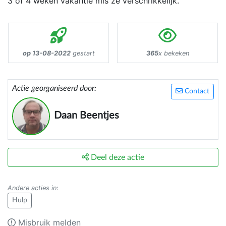
3 of 4 weken vakantie mis ze verschrikkelijk.
op 13-08-2022
gestart
365
x bekeken
Actie georganiseerd door:
Contact
Daan Beentjes
Deel deze actie
Andere acties in
:
Hulp
Misbruik melden