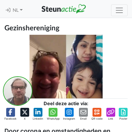
NL
Gezinshereniging
Deel deze actie via:
Facebook
X
Linkedin
WhatsApp
Instagram
Email
QR-code
Link
Poster
Door corona en omstandigheden en