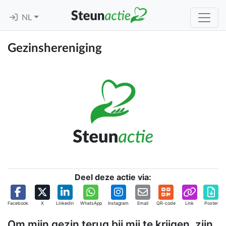
NL
Gezinshereniging
Deel deze actie via:
Facebook
X
Linkedin
WhatsApp
Instagram
Email
QR-code
Link
Poster
Om mijn gezin terug bij mij te krijgen, zijn