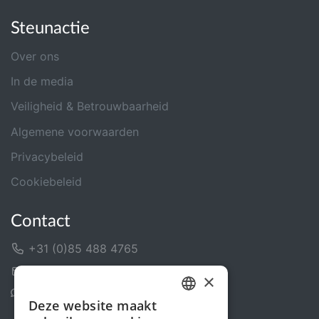
Steunactie
Over ons
In de media
Veiligheid & Betrouwbaarheid
Algemene voorwaarden
Privacybeleid
Cookiebeleid
Contact
+31 (0)85 488 4765
Contactformulier
×
Helpcentrum
Deze website maakt
DUTCH