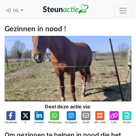
NL
Gezinnen in nood !
Deel deze actie via:
Facebook
X
Linkedin
WhatsApp
Instagram
Email
QR-code
Link
Poster
Om gezinnen te helpen in nood die het