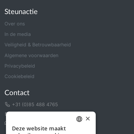
Steunactie
Over ons
In de media
Veiligheid & Betrouwbaarheid
Algemene voorwaarden
Privacybeleid
Cookiebeleid
Contact
+31 (0)85 488 4765
Contactformulier
×
Helpcentrum
Deze website maakt
DUTCH