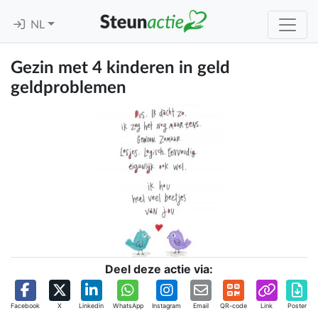
NL
Gezin met 4 kinderen in geld
geldproblemen
Deel deze actie via:
Facebook
X
Linkedin
WhatsApp
Instagram
Email
QR-code
Link
Poster