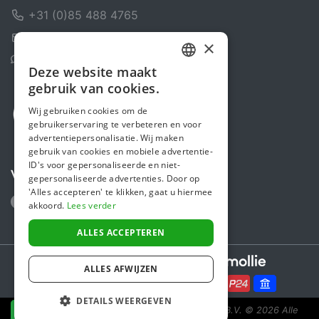
+31 (0)85 488 4765
Contactformulier
×
Helpcentrum
Deze website maakt
DUTCH
gebruik van cookies.
FRENCH
Wij gebruiken cookies om de
gebruikerservaring te verbeteren en voor
ENGLISH
advertentiepersonalisatie. Wij maken
gebruik van cookies en mobiele advertentie-
ID's voor gepersonaliseerde en niet-
Volg ons
gepersonaliseerde advertenties. Door op
'Alles accepteren' te klikken, gaat u hiermee
akkoord.
Lees verder
ALLES ACCEPTEREN
Secure payments powered by
ALLES AFWIJZEN
DETAILS WEERGEVEN
Steunactie is een initiatief van Sponsor Europe B.V.
© 2026 Alle
NU DONEREN