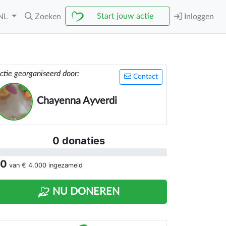
Start jouw actie
NL
Zoeken
Inloggen
ctie georganiseerd door:
Contact
Chayenna Ayverdi
0 donaties
 0
van
€ 4.000
ingezameld
NU DONEREN