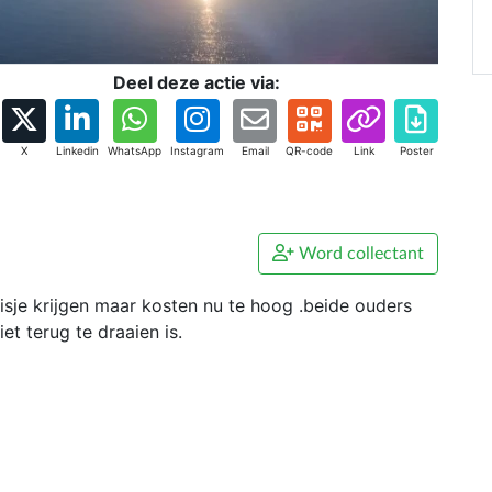
Deel deze actie via:
X
Linkedin
WhatsApp
Instagram
Email
QR-code
Link
Poster
Word collectant
isje krijgen maar kosten nu te hoog .beide ouders
t terug te draaien is.