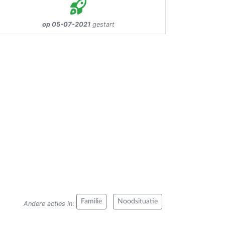
op 05-07-2021
gestart
Familie
Noodsituatie
Andere acties in
: