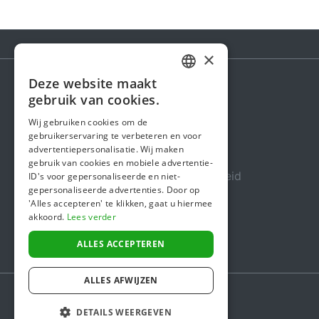
×
Deze website maakt
DUTCH
gebruik van cookies.
Steunactie
FRENCH
Wij gebruiken cookies om de
Over ons
gebruikerservaring te verbeteren en voor
ENGLISH
advertentiepersonalisatie. Wij maken
In de media
gebruik van cookies en mobiele advertentie-
Veiligheid & Betrouwbaarheid
ID's voor gepersonaliseerde en niet-
gepersonaliseerde advertenties. Door op
Algemene voorwaarden
'Alles accepteren' te klikken, gaat u hiermee
akkoord.
Lees verder
Privacybeleid
Cookiebeleid
ALLES ACCEPTEREN
ALLES AFWIJZEN
DETAILS WEERGEVEN