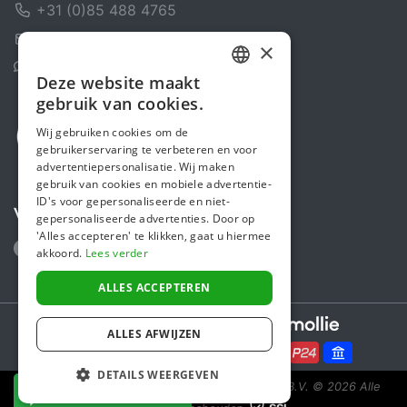
+31 (0)85 488 4765
Contactformulier
×
Helpcentrum
Deze website maakt
DUTCH
gebruik van cookies.
FRENCH
Wij gebruiken cookies om de
gebruikerservaring te verbeteren en voor
ENGLISH
advertentiepersonalisatie. Wij maken
gebruik van cookies en mobiele advertentie-
ID's voor gepersonaliseerde en niet-
Volg ons
gepersonaliseerde advertenties. Door op
'Alles accepteren' te klikken, gaat u hiermee
akkoord.
Lees verder
ALLES ACCEPTEREN
Secure payments powered by
ALLES AFWIJZEN
DETAILS WEERGEVEN
Steunactie is een initiatief van Sponsor Europe B.V.
© 2026 Alle
NU DONEREN