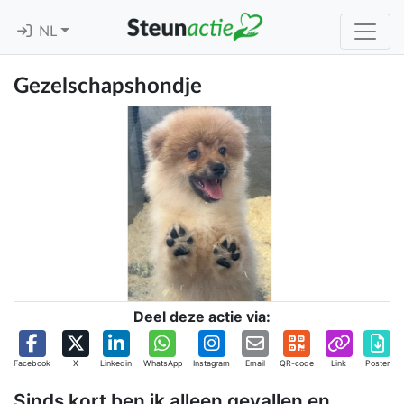
NL
Gezelschapshondje
Deel deze actie via:
Facebook
X
Linkedin
WhatsApp
Instagram
Email
QR-code
Link
Poster
Sinds kort ben ik alleen gevallen en