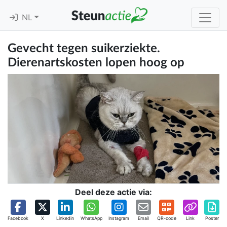
NL
Gevecht tegen suikerziekte.
Dierenartskosten lopen hoog op
Deel deze actie via:
Facebook
X
Linkedin
WhatsApp
Instagram
Email
QR-code
Link
Poster