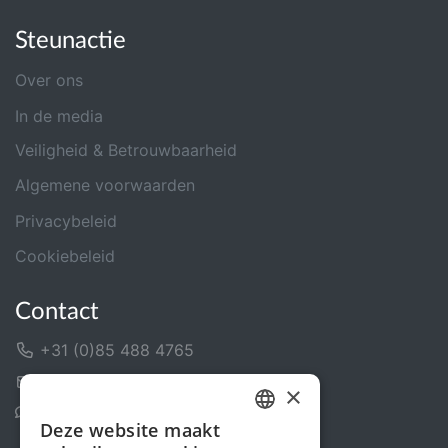
Steunactie
Over ons
In de media
Veiligheid & Betrouwbaarheid
Algemene voorwaarden
Privacybeleid
Cookiebeleid
Contact
+31 (0)85 488 4765
Contactformulier
×
Helpcentrum
Deze website maakt
DUTCH