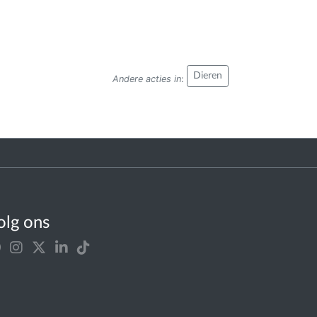
Dieren
Andere acties in
:
olg ons