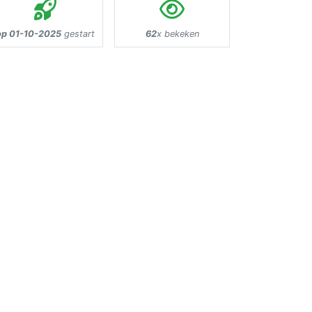
op 01-10-2025
gestart
62
x bekeken