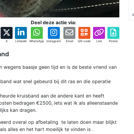
Deel deze actie via:
X
Linkedin
WhatsApp
Instagram
Email
QR-code
Link
Poster
and
 wegens baasje geen tijd en is de beste vriend van
band wat snel gebeurd bij dit ras en die operatie
heurde kruisband aan de andere kant en heeft
sten bedragen €2500, iets wat ik als alleenstaande
ijks kan dragen.
eerd overal op afbetaling te laten doen maar blijkt
s alles en het hart moeilijk te vinden is .