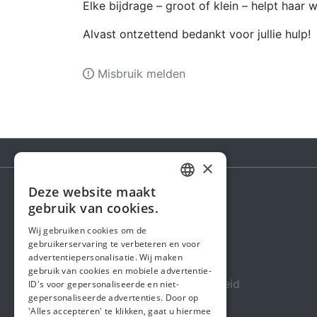
Elke bijdrage – groot of klein – helpt haar 
Alvast ontzettend bedankt voor jullie hulp!
Misbruik melden
×
Deze website maakt
DUTCH
gebruik van cookies.
Steunactie
FRENCH
Wij gebruiken cookies om de
Over ons
gebruikerservaring te verbeteren en voor
ENGLISH
advertentiepersonalisatie. Wij maken
In de media
gebruik van cookies en mobiele advertentie-
Veiligheid & Betrouwbaarheid
ID's voor gepersonaliseerde en niet-
gepersonaliseerde advertenties. Door op
Algemene voorwaarden
'Alles accepteren' te klikken, gaat u hiermee