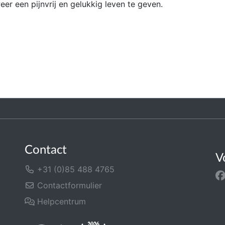
weer een pijnvrij en gelukkig leven te geven.
Contact
V
+31 (0)85 488 4765
Contactformulier
Helpcentrum