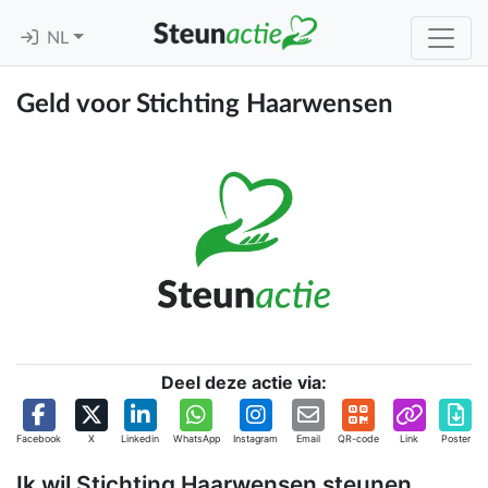
NL
Geld voor Stichting Haarwensen
Deel deze actie via:
Facebook
X
Linkedin
WhatsApp
Instagram
Email
QR-code
Link
Poster
Ik wil Stichting Haarwensen steunen