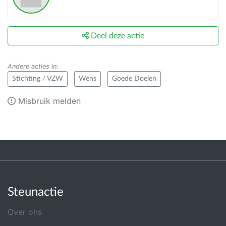
Deel deze actie
Andere acties in
:
Stichting / VZW
Wens
Goede Doelen
Misbruik melden
Steunactie
Over ons