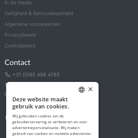
In de media
Veiligheid & Betrouwbaarheid
Algemene voorwaarden
Privacybeleid
Cookiebeleid
Contact
+31 (0)85 488 4765
Contactformulier
×
Helpcentrum
Deze website maakt
DUTCH
gebruik van cookies.
FRENCH
Wij gebruiken cookies om de
gebruikerservaring te verbeteren en voor
ENGLISH
advertentiepersonalisatie. Wij maken
gebruik van cookies en mobiele advertentie-