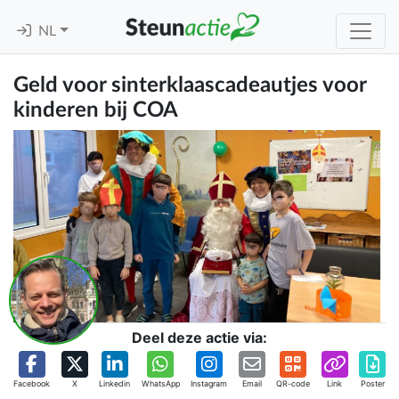
NL
Geld voor sinterklaascadeautjes voor
kinderen bij COA
Deel deze actie via:
Facebook
X
Linkedin
WhatsApp
Instagram
Email
QR-code
Link
Poster