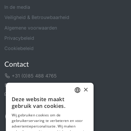
In de media
Veiligheid & Betrouwbaarheid
Algemene voorwaarden
Privacybeleid
Cookiebeleid
Contact
+31 (0)85 488 4765
Contactformulier
×
Helpcentrum
Deze website maakt
DUTCH
gebruik van cookies.
FRENCH
Wij gebruiken cookies om de
gebruikerservaring te verbeteren en voor
ENGLISH
advertentiepersonalisatie. Wij maken