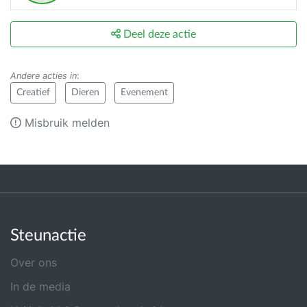
Deel deze actie
Andere acties in
:
Creatief
Dieren
Evenement
Misbruik melden
Steunactie
Over ons
In de media