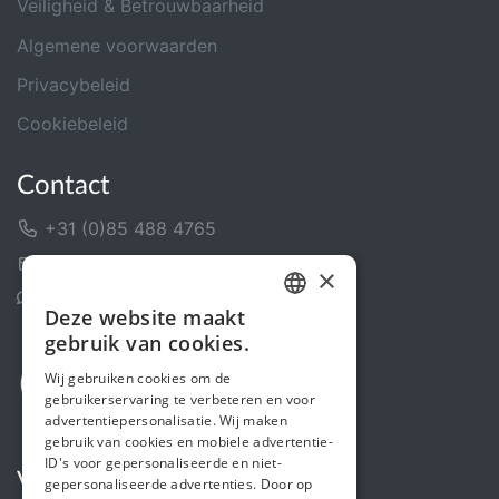
Veiligheid & Betrouwbaarheid
Algemene voorwaarden
Privacybeleid
Cookiebeleid
Contact
+31 (0)85 488 4765
Contactformulier
×
Helpcentrum
Deze website maakt
DUTCH
gebruik van cookies.
FRENCH
Wij gebruiken cookies om de
gebruikerservaring te verbeteren en voor
ENGLISH
advertentiepersonalisatie. Wij maken
gebruik van cookies en mobiele advertentie-
ID's voor gepersonaliseerde en niet-
Volg ons
gepersonaliseerde advertenties. Door op