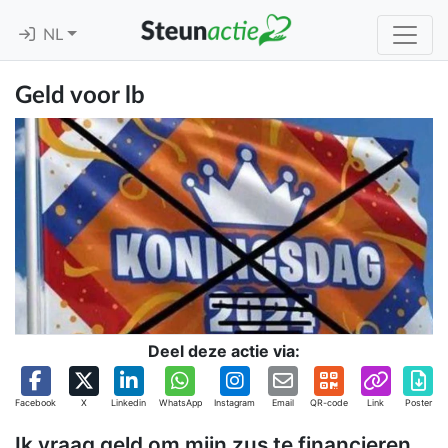
NL
Geld voor lb
Deel deze actie via:
Facebook
X
Linkedin
WhatsApp
Instagram
Email
QR-code
Link
Poster
Ik vraag geld om mijn zus te financieren