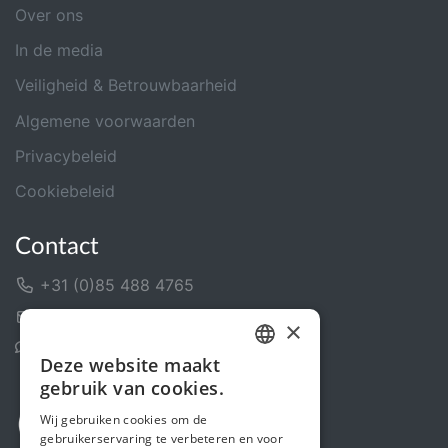
Over ons
In de media
Veiligheid & Betrouwbaarheid
Algemene voorwaarden
Privacybeleid
Cookiebeleid
Contact
+31 (0)85 488 4765
Contactformulier
×
Helpcentrum
Deze website maakt
DUTCH
gebruik van cookies.
FRENCH
Wij gebruiken cookies om de
gebruikerservaring te verbeteren en voor
ENGLISH