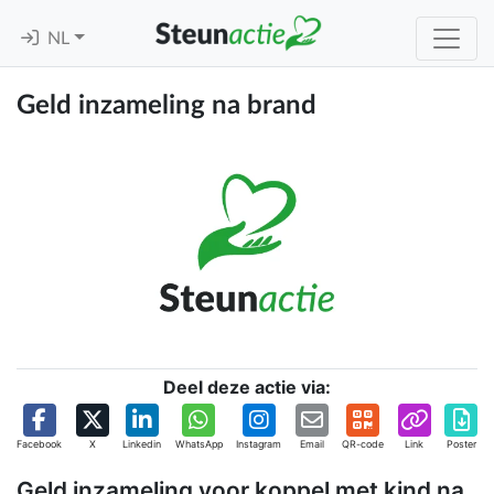
NL
Geld inzameling na brand
Deel deze actie via:
Facebook
X
Linkedin
WhatsApp
Instagram
Email
QR-code
Link
Poster
Geld inzameling voor koppel met kind na