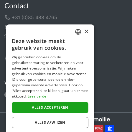
Contact
+31 (0)85 488 4765
Contactformulier
×
Helpcentrum
Deze website maakt
DUTCH
gebruik van cookies.
FRENCH
Wij gebruiken cookies om de
gebruikerservaring te verbeteren en voor
ENGLISH
advertentiepersonalisatie. Wij maken
gebruik van cookies en mobiele advertentie-
ID's voor gepersonaliseerde en niet-
Volg ons
gepersonaliseerde advertenties. Door op
'Alles accepteren' te klikken, gaat u hiermee
akkoord.
Lees verder
ALLES ACCEPTEREN
Secure payments powered by
ALLES AFWIJZEN