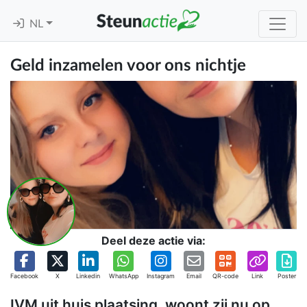
NL
Geld inzamelen voor ons nichtje
Deel deze actie via:
Facebook
X
Linkedin
WhatsApp
Instagram
Email
QR-code
Link
Poster
IVM uit huis plaatsing, woont zij nu op